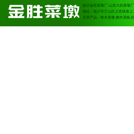
临沂金胜菜墩厂-山东大的菜墩厂
地址：临沂市兰山区义堂镇港上
主营产品：铁木菜墩,柳木菜板,