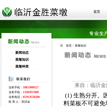
首页
首页
>
菜墩知识
新闻动态
菜墩知识
菜墩种类
来自：临沂金胜
业务手机：
18853909527
业务手机：
13583957609
(1) 生熟分
业务电话：
0539-8558200
料菜板不可避免
联 系 人：郑洪金