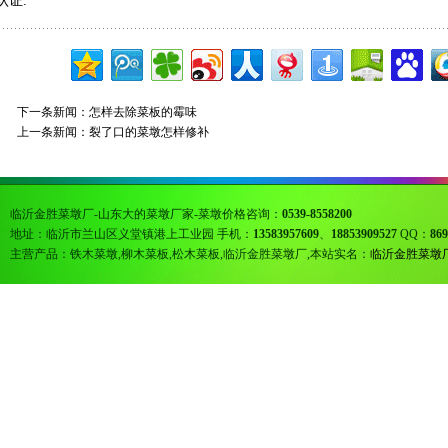
认证.
下一条新闻：
怎样去除菜板的霉味
上一条新闻：
裂了口的菜墩怎样修补
临沂金胜菜墩厂-山东大的菜墩厂家-菜墩价格咨询：
0539-8558200
地址：临沂市兰山区义堂镇港上工业园 手机：
13583957609
、
18853909527
QQ：
869
主营产品：铁木菜墩,柳木菜板,松木菜板,临沂金胜菜墩厂,本站实名：
临沂金胜菜墩